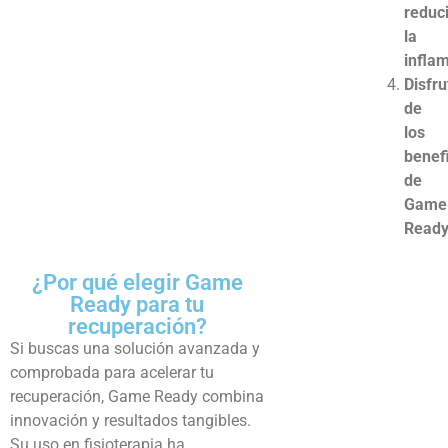
reduc
la
infla
Disfru
de
los
benef
de
Game
Ready
¿Por qué elegir Game
Ready para tu
recuperación?
Si buscas una solución avanzada y
comprobada para acelerar tu
recuperación, Game Ready combina
innovación y resultados tangibles.
Su uso en fisioterapia ha