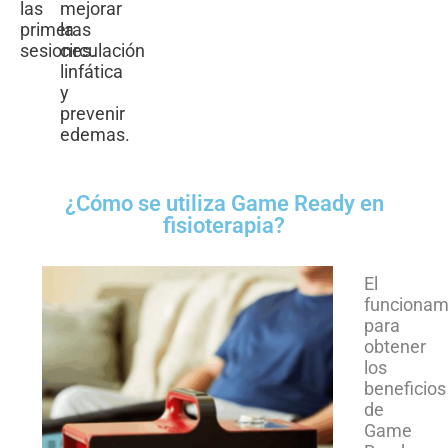
las
mejorar
primeras
la
sesiones.
circulación
linfática
y
prevenir
edemas.
¿Cómo se utiliza Game Ready en
fisioterapia?
El
funcionam
para
obtener
los
beneficios
de
Game