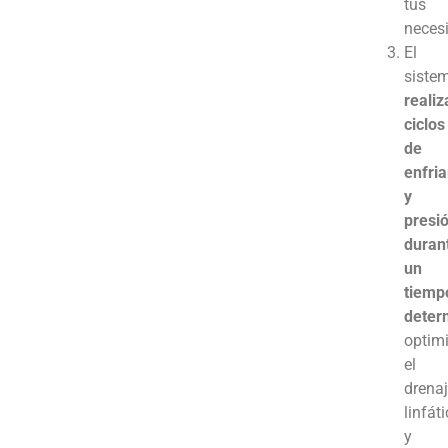
tus
neces
El
siste
realiz
ciclos
de
enfri
y
presi
duran
un
tiemp
deter
optim
el
drena
linfát
y