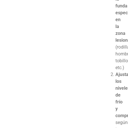
funda
especí
en
la
zona
lesio
(rodill
hombr
tobillo
etc.)
Ajust
los
nivele
de
frío
y
compr
según