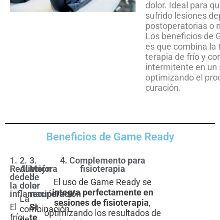
dolor. Ideal para q
sufrido lesiones de
postoperatorias o 
Los beneficios de
es que combina la 
terapia de frío y c
intermitente en un 
optimizando el pro
curación.
Beneficios de Game Ready
1.
2.
3.
4. Complemento para
Reducción
Alivio
Mejora
fisioterapia
de
del
de
El uso de Game Ready se
la
dolor
la
integra perfectamente en
inflamación
recuperación
La
sesiones de fisioterapia
,
El
Si
combinación
optimizando los resultados de
frío
te
de