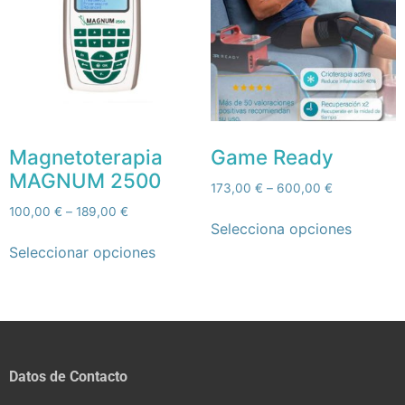
Magnetoterapia
Game Ready
MAGNUM 2500
173,00
€
–
600,00
€
100,00
€
–
189,00
€
Selecciona opciones
Seleccionar opciones
Datos de Contacto